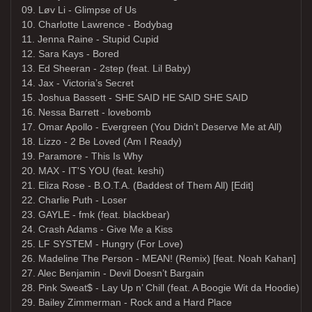
09. Løv Li - Glimpse of Us
10. Charlotte Lawrence - Bodybag
11. Jenna Raine - Stupid Cupid
12. Sara Kays - Bored
13. Ed Sheeran - 2step (feat. Lil Baby)
14. Jax - Victoria’s Secret
15. Joshua Bassett - SHE SAID HE SAID SHE SAID
16. Nessa Barrett - lovebomb
17. Omar Apollo - Evergreen (You Didn’t Deserve Me at All)
18. Lizzo - 2 Be Loved (Am I Ready)
19. Paramore - This Is Why
20. MAX - IT'S YOU (feat. keshi)
21. Eliza Rose - B.O.T.A. (Baddest of Them All) [Edit]
22. Charlie Puth - Loser
23. GAYLE - fmk (feat. blackbear)
24. Crash Adams - Give Me a Kiss
25. LF SYSTEM - Hungry (For Love)
26. Madeline The Person - MEAN! (Remix) [feat. Noah Kahan]
27. Alec Benjamin - Devil Doesn’t Bargain
28. Pink Sweat$ - Lay Up n’ Chill (feat. A Boogie Wit da Hoodie)
29. Bailey Zimmerman - Rock and a Hard Place