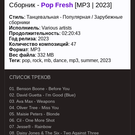
Сборник -
Pop Fresh
[MP3 | 2023]
Стиль
:
Танцевальная - Популярная
/
Зарубежные
сборники
Исполниель
:
Various artists
Продолжительность
:
02:20:43
Год релиза
: 2023
Количество композиций
: 47
Формат
: MP3
Вес файла
: 332 MB
Теги
:
pop
,
rock
,
rnb
,
dance
,
mp3
,
summer
,
2023
СПИСОК ТРЕКОВ
01. Benson Boone - Before You
02. David Guetta - I’m Good (Blue)
03. Ava Max - Weapons
04. Oliver Tree - Miss You
05. Maisie Peters - Blonde
06. Cil - One More Shot
07. Jesse® - Rainbow
08. Daisy Jones & The Six - Two Against Three