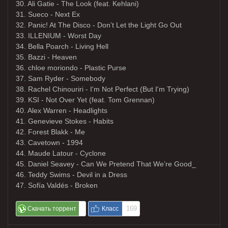
30. Ali Gatie - The Look (feat. Kehlani)
31. Sueco - Next Ex
32. Panic! At The Disco - Don’t Let the Light Go Out
33. ILLENIUM - Worst Day
34. Bella Poarch - Living Hell
35. Bazzi - Heaven
36. chloe moriondo - Plastic Purse
37. Sam Ryder - Somebody
38. Rachel Chinouriri - I'm Not Perfect (But I'm Trying)
39. KSI - Not Over Yet (feat. Tom Grennan)
40. Alex Warren - Headlights
41. Genevieve Stokes - Habits
42. Forest Blakk - Me
43. Cavetown - 1994
44. Maude Latour - Cyclone
45. Daniel Seavey - Can We Pretend That We’re Good_
46. Teddy Swims - Devil in a Dress
47. Sofía Valdés - Broken
169